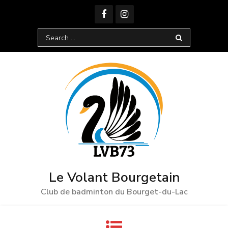
Skip
to
content
Search
for:
Le Volant Bourgetain
Club de badminton du Bourget-du-Lac