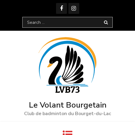
Skip
to
content
Search
for:
Le Volant Bourgetain
Club de badminton du Bourget-du-Lac