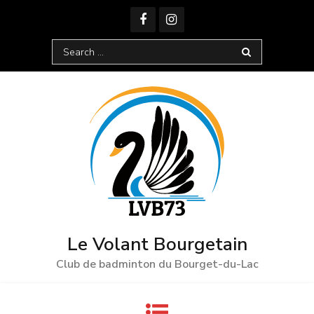
Skip
to
content
Search
for:
Le Volant Bourgetain
Club de badminton du Bourget-du-Lac