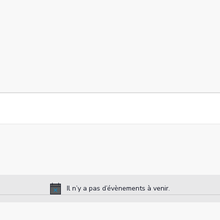
Il n’y a pas d’évènements à venir.
N
o
t