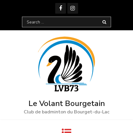
Skip
to
content
Search
for:
Le Volant Bourgetain
Club de badminton du Bourget-du-Lac