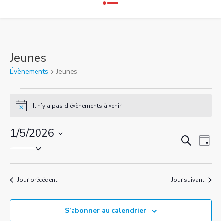
Jeunes
Évènements
Jeunes
Évènements
Il n’y a pas d’évènements à venir.
N
o
for
t
1/5/2026
i
R
N
R
c
J
1
S
e
e
a
o
é
c
e
u
v
mai
h
l
r
Jour précédent
Jour suivant
e
i
e
c
r
2026
g
c
c
S’abonner au calendrier
h
t