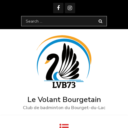
Skip
to
content
Search
for:
Le Volant Bourgetain
Club de badminton du Bourget-du-Lac