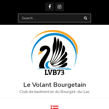
Skip
to
content
Search
for:
Le Volant Bourgetain
Club de badminton du Bourget-du-Lac