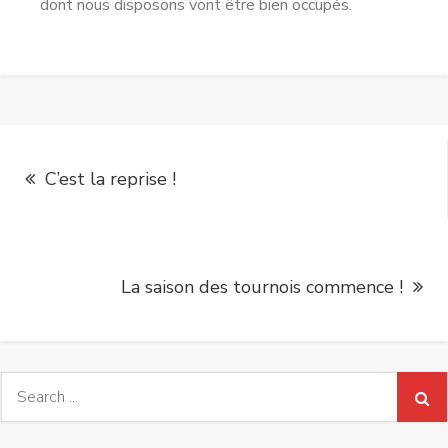
dont nous disposons vont être bien occupés.
Navigation
C’est la reprise !
de
l’article
La saison des tournois commence !
Search
for: